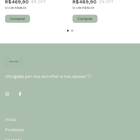
R$469,90
R$489,90
6
% OFF
2
% OFF
12
x
de
R$48,34
12
x
de
R$50,39
Comprar
Comprar
Obrigada por nos escolher e nos apoiar! 🤍
Início
Produtos