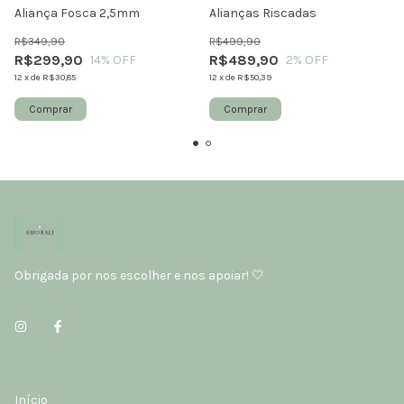
Aliança Fosca 2,5mm
Alianças Riscadas
R$349,90
R$499,90
R$299,90
R$489,90
14
% OFF
2
% OFF
12
x
de
R$30,85
12
x
de
R$50,39
Comprar
Comprar
Obrigada por nos escolher e nos apoiar! 🤍
Início