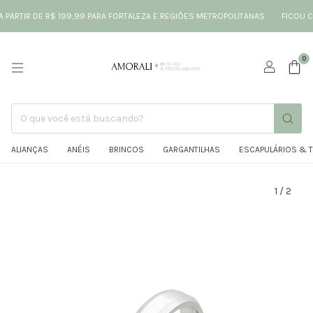
ARTIR DE R$ 199,99 PARA FORTALEZA E REGIÕES METROPOLITANAS
FICOU COM
0
ALIANÇAS
ANÉIS
BRINCOS
GARGANTILHAS
ESCAPULÁRIOS & 
1
/
2